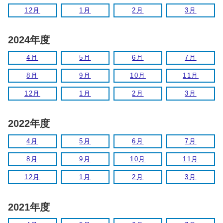
12月
1月
2月
3月
2024年度
4月
5月
6月
7月
8月
9月
10月
11月
12月
1月
2月
3月
2022年度
4月
5月
6月
7月
8月
9月
10月
11月
12月
1月
2月
3月
2021年度