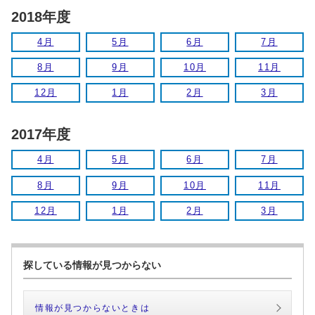
2018年度
4月
5月
6月
7月
8月
9月
10月
11月
12月
1月
2月
3月
2017年度
4月
5月
6月
7月
8月
9月
10月
11月
12月
1月
2月
3月
探している情報が見つからない
情報が見つからないときは