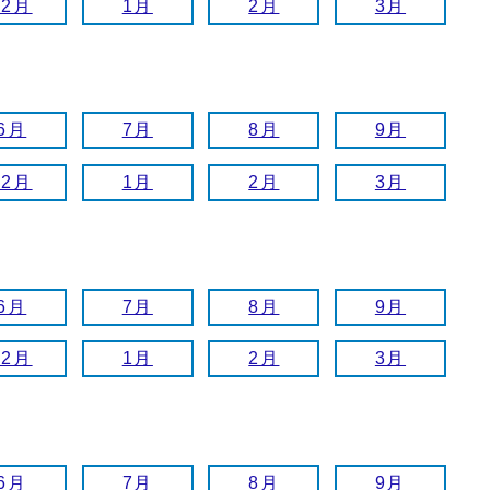
12月
1月
2月
3月
6月
7月
8月
9月
12月
1月
2月
3月
6月
7月
8月
9月
12月
1月
2月
3月
6月
7月
8月
9月