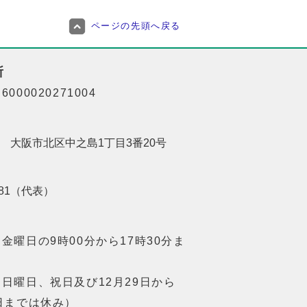
ページの先頭へ戻る
所
000020271004
201 大阪市北区中之島1丁目3番20号
8181（代表）
金曜日の9時00分から17時30分ま
日曜日、祝日及び12月29日から
日までは休み）