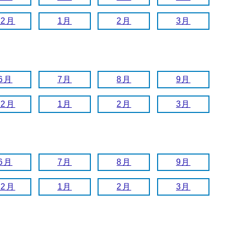
12月
1月
2月
3月
6月
7月
8月
9月
12月
1月
2月
3月
6月
7月
8月
9月
12月
1月
2月
3月