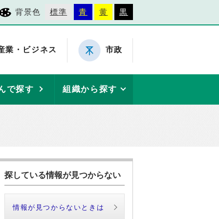
背景色
標準
青
黄
黒
産業・ビジネス
市政
んで探す
組織から探す
探している情報が見つからない
情報が見つからないときは