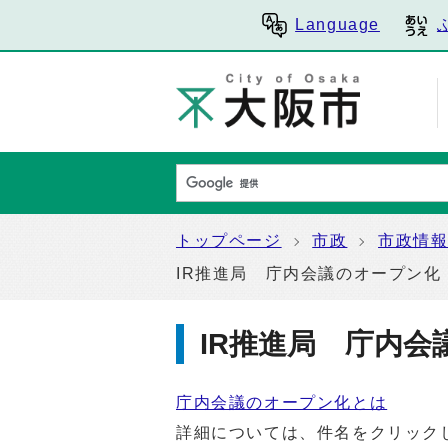
Language
トップページ
市政
市政情
IR推進局 庁内会議のオープン化
IR推進局 庁内会
庁内会議のオープン化とは
詳細については、件名をクリック