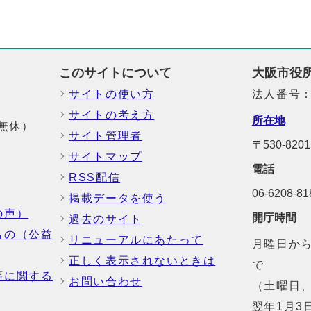
このサイトについて
大阪市役
サイトの使い方
法人番号：6
サイトの考え方
所在地
中無休）
サイト管理者
〒530-8
サイトマップ
電話
RSS配信
06-6208-
掲載データを使う
の声）
開庁時間
過去のサイト
もの（公益
リニューアルにあたって
月曜日から
正しく表示されないときは
で
等に関する
お問い合わせ
（土曜日、
翌年1月3