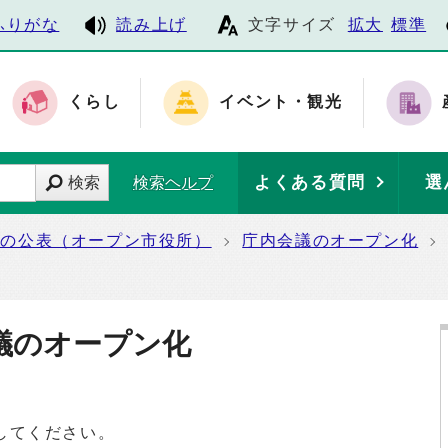
ふりがな
読み上げ
文字サイズ
拡大
標準
くらし
イベント・観光
よくある質問
選
検索
検索ヘルプ
報の公表（オープン市役所）
庁内会議のオープン化
議のオープン化
してください。