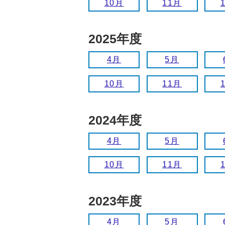
10月
11月
2025年度
4月
5月
10月
11月
2024年度
4月
5月
10月
11月
2023年度
4月
5月