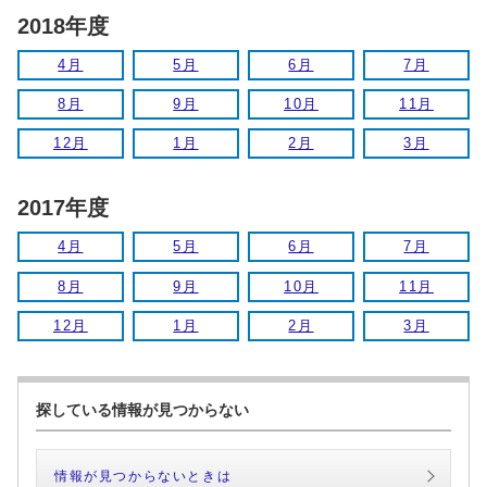
2018年度
4月
5月
6月
7月
8月
9月
10月
11月
12月
1月
2月
3月
2017年度
4月
5月
6月
7月
8月
9月
10月
11月
12月
1月
2月
3月
探している情報が見つからない
情報が見つからないときは