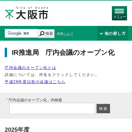
メニュー
検索
他の探し方
検索ヘルプ
IR推進局 庁内会議のオープン化
庁内会議のオープン化とは
詳細については、件名をクリックしてください。
平成28年度以前の会議はこちら
「庁内会議のオープン化」内検索
2025年度