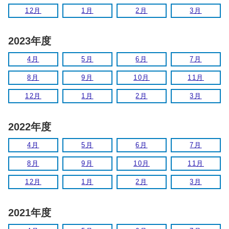
12月
1月
2月
3月
2023年度
4月
5月
6月
7月
8月
9月
10月
11月
12月
1月
2月
3月
2022年度
4月
5月
6月
7月
8月
9月
10月
11月
12月
1月
2月
3月
2021年度