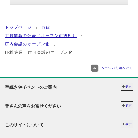
トップページ
市政
市政情報の公表（オープン市役所）
庁内会議のオープン化
IR推進局 庁内会議のオープン化
ページの先頭へ戻る
手続きやイベントのご案内
表示
皆さんの声をお寄せください
表示
このサイトについて
表示