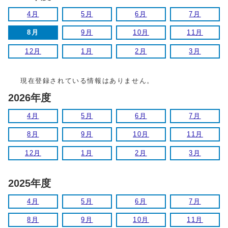
4月
5月
6月
7月
8月
9月
10月
11月
12月
1月
2月
3月
現在登録されている情報はありません。
2026年度
4月
5月
6月
7月
8月
9月
10月
11月
12月
1月
2月
3月
2025年度
4月
5月
6月
7月
8月
9月
10月
11月