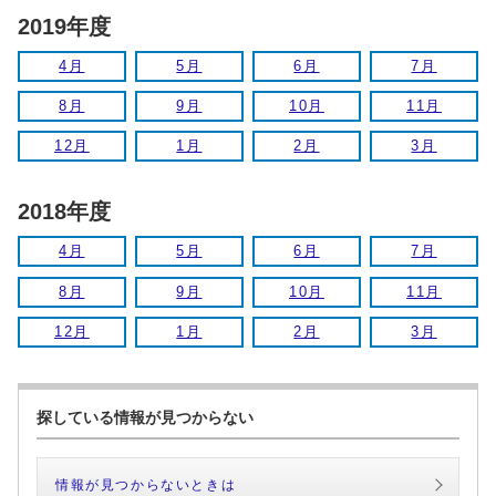
2019年度
4月
5月
6月
7月
8月
9月
10月
11月
12月
1月
2月
3月
2018年度
4月
5月
6月
7月
8月
9月
10月
11月
12月
1月
2月
3月
探している情報が見つからない
情報が見つからないときは