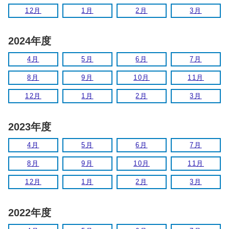
12月
1月
2月
3月
2024年度
4月
5月
6月
7月
8月
9月
10月
11月
12月
1月
2月
3月
2023年度
4月
5月
6月
7月
8月
9月
10月
11月
12月
1月
2月
3月
2022年度