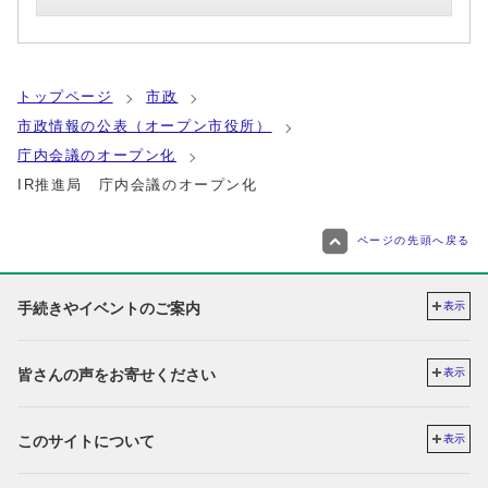
トップページ
市政
市政情報の公表（オープン市役所）
庁内会議のオープン化
IR推進局 庁内会議のオープン化
ページの先頭へ戻る
手続きやイベントのご案内
表示
皆さんの声をお寄せください
表示
このサイトについて
表示