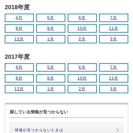
2018年度
4月
5月
6月
7月
8月
9月
10月
11月
12月
1月
2月
3月
2017年度
4月
5月
6月
7月
8月
9月
10月
11月
12月
1月
2月
3月
探している情報が見つからない
情報が見つからないときは