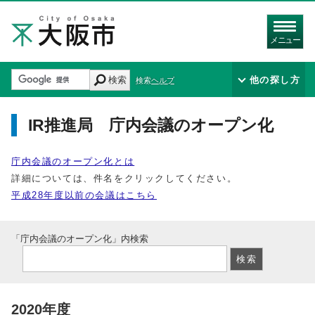
メニュー
検索
他の探し方
検索ヘルプ
IR推進局 庁内会議のオープン化
庁内会議のオープン化とは
詳細については、件名をクリックしてください。
平成28年度以前の会議はこちら
「庁内会議のオープン化」内検索
2020年度