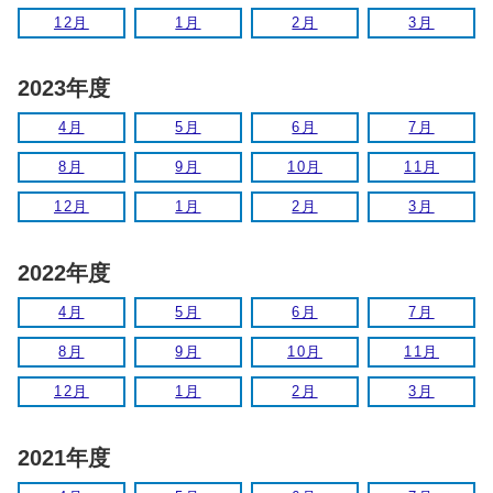
12月
1月
2月
3月
2023年度
4月
5月
6月
7月
8月
9月
10月
11月
12月
1月
2月
3月
2022年度
4月
5月
6月
7月
8月
9月
10月
11月
12月
1月
2月
3月
2021年度