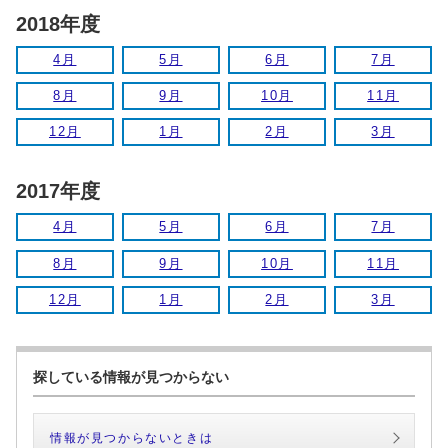
2018年度
4月
5月
6月
7月
8月
9月
10月
11月
12月
1月
2月
3月
2017年度
4月
5月
6月
7月
8月
9月
10月
11月
12月
1月
2月
3月
探している情報が見つからない
情報が見つからないときは