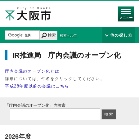
メニュー
検索
他の探し方
検索ヘルプ
IR推進局 庁内会議のオープン化
庁内会議のオープン化とは
詳細については、件名をクリックしてください。
平成28年度以前の会議はこちら
「庁内会議のオープン化」内検索
2026年度