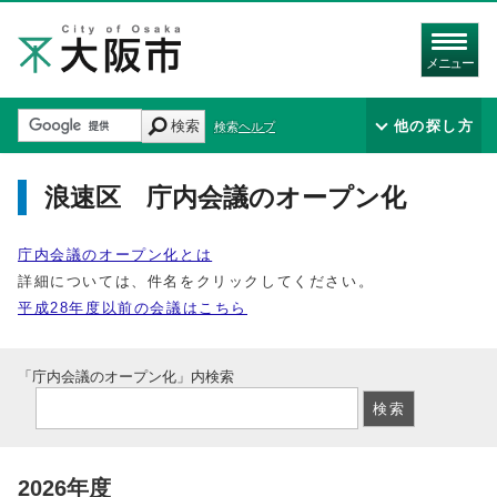
メニュー
検索
他の探し方
検索ヘルプ
浪速区 庁内会議のオープン化
庁内会議のオープン化とは
詳細については、件名をクリックしてください。
平成28年度以前の会議はこちら
「庁内会議のオープン化」内検索
2026年度