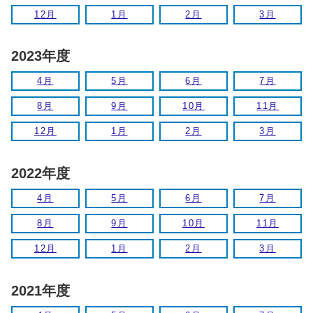
12月
1月
2月
3月
2023年度
4月
5月
6月
7月
8月
9月
10月
11月
12月
1月
2月
3月
2022年度
4月
5月
6月
7月
8月
9月
10月
11月
12月
1月
2月
3月
2021年度