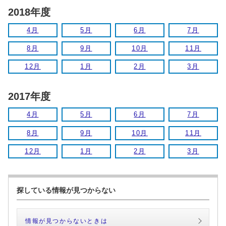
2018年度
4月
5月
6月
7月
8月
9月
10月
11月
12月
1月
2月
3月
2017年度
4月
5月
6月
7月
8月
9月
10月
11月
12月
1月
2月
3月
探している情報が見つからない
情報が見つからないときは