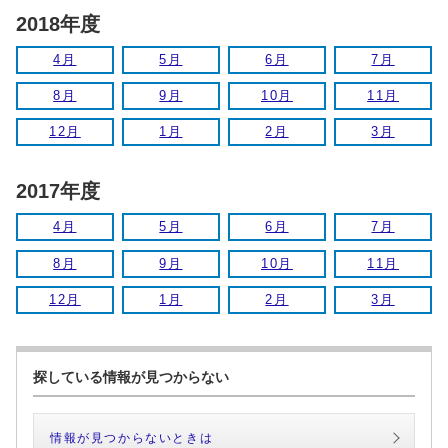
2018年度
4月
5月
6月
7月
8月
9月
10月
11月
12月
1月
2月
3月
2017年度
4月
5月
6月
7月
8月
9月
10月
11月
12月
1月
2月
3月
探している情報が見つからない
情報が見つからないときは