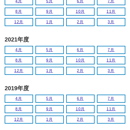
4月
5月
6月
7月
8月
9月
10月
11月
12月
1月
2月
3月
2021年度
4月
5月
6月
7月
8月
9月
10月
11月
12月
1月
2月
3月
2019年度
4月
5月
6月
7月
8月
9月
10月
11月
12月
1月
2月
3月