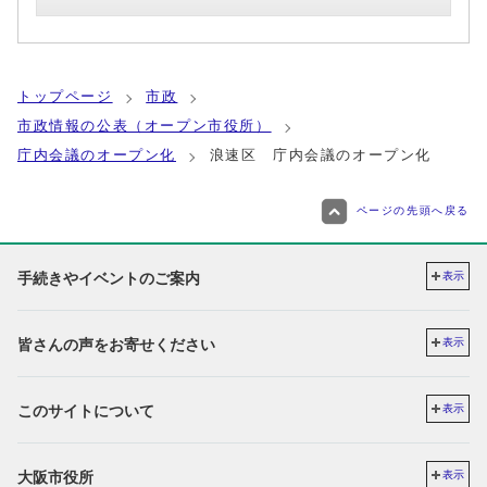
トップページ
市政
市政情報の公表（オープン市役所）
庁内会議のオープン化
浪速区 庁内会議のオープン化
ページの先頭へ戻る
手続きやイベントのご案内
表示
皆さんの声をお寄せください
表示
このサイトについて
表示
大阪市役所
表示