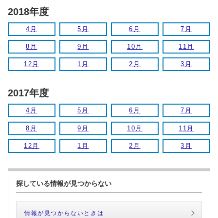
2018年度
4月
5月
6月
7月
8月
9月
10月
11月
12月
1月
2月
3月
2017年度
4月
5月
6月
7月
8月
9月
10月
11月
12月
1月
2月
3月
探している情報が見つからない
情報が見つからないときは