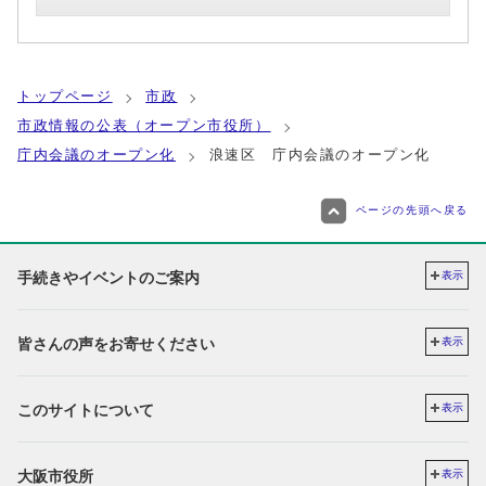
トップページ
市政
市政情報の公表（オープン市役所）
庁内会議のオープン化
浪速区 庁内会議のオープン化
ページの先頭へ戻る
手続きやイベントのご案内
表示
皆さんの声をお寄せください
表示
このサイトについて
表示
大阪市役所
表示