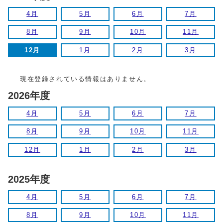
4月
5月
6月
7月
8月
9月
10月
11月
12月
1月
2月
3月
現在登録されている情報はありません。
2026年度
4月
5月
6月
7月
8月
9月
10月
11月
12月
1月
2月
3月
2025年度
4月
5月
6月
7月
8月
9月
10月
11月