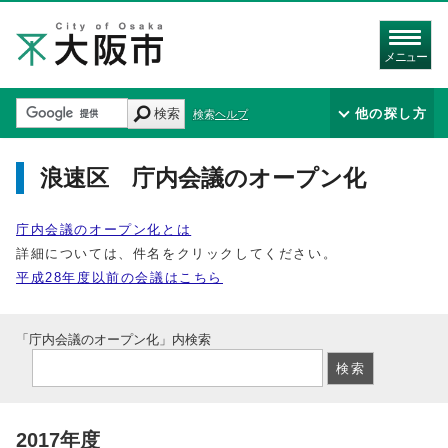
メニュー
検索
他の探し方
検索ヘルプ
浪速区 庁内会議のオープン化
庁内会議のオープン化とは
詳細については、件名をクリックしてください。
平成28年度以前の会議はこちら
「庁内会議のオープン化」内検索
2017年度