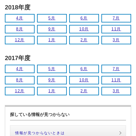
2018年度
4月
5月
6月
7月
8月
9月
10月
11月
12月
1月
2月
3月
2017年度
4月
5月
6月
7月
8月
9月
10月
11月
12月
1月
2月
3月
探している情報が見つからない
情報が見つからないときは