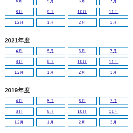
4月
5月
6月
7月
8月
9月
10月
11月
12月
1月
2月
3月
2021年度
4月
5月
6月
7月
8月
9月
10月
11月
12月
1月
2月
3月
2019年度
4月
5月
6月
7月
8月
9月
10月
11月
12月
1月
2月
3月