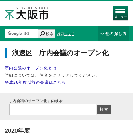
メニュー
検索
他の探し方
検索ヘルプ
浪速区 庁内会議のオープン化
庁内会議のオープン化とは
詳細については、件名をクリックしてください。
平成28年度以前の会議はこちら
「庁内会議のオープン化」内検索
2020年度