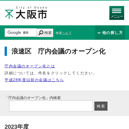
メニュー
検索
他の探し方
検索ヘルプ
浪速区 庁内会議のオープン化
庁内会議のオープン化とは
詳細については、件名をクリックしてください。
平成28年度以前の会議はこちら
「庁内会議のオープン化」内検索
2023年度