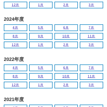
12月
1月
2月
3月
2024年度
4月
5月
6月
7月
8月
9月
10月
11月
12月
1月
2月
3月
2022年度
4月
5月
6月
7月
8月
9月
10月
11月
12月
1月
2月
3月
2021年度