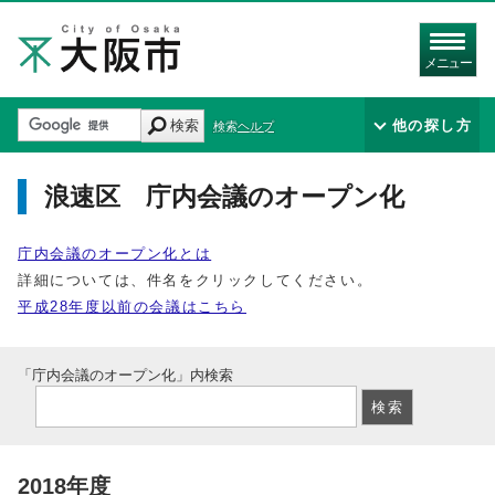
メニュー
検索
他の探し方
検索ヘルプ
浪速区 庁内会議のオープン化
庁内会議のオープン化とは
詳細については、件名をクリックしてください。
平成28年度以前の会議はこちら
「庁内会議のオープン化」内検索
2018年度