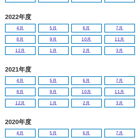
2022年度
4月
5月
6月
7月
8月
9月
10月
11月
12月
1月
2月
3月
2021年度
4月
5月
6月
7月
8月
9月
10月
11月
12月
1月
2月
3月
2020年度
4月
5月
6月
7月