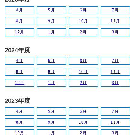
4月
5月
6月
7月
8月
9月
10月
11月
12月
1月
2月
3月
2024年度
4月
5月
6月
7月
8月
9月
10月
11月
12月
1月
2月
3月
2023年度
4月
5月
6月
7月
8月
9月
10月
11月
12月
1月
2月
3月