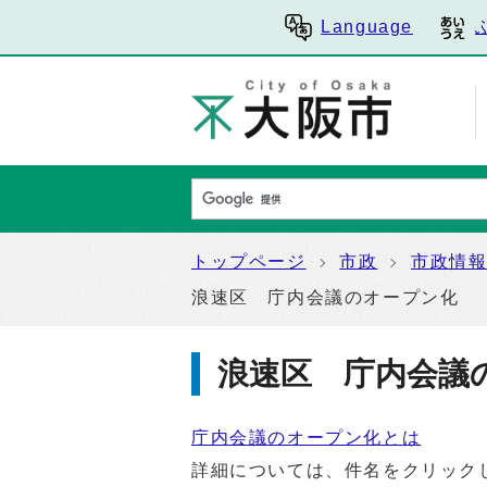
Language
トップページ
市政
市政情
浪速区 庁内会議のオープン化
浪速区 庁内会議
庁内会議のオープン化とは
詳細については、件名をクリック