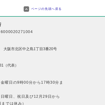
ページの先頭へ戻る
所
000020271004
201 大阪市北区中之島1丁目3番20号
8181（代表）
金曜日の9時00分から17時30分ま
日曜日、祝日及び12月29日から
日までは休み）