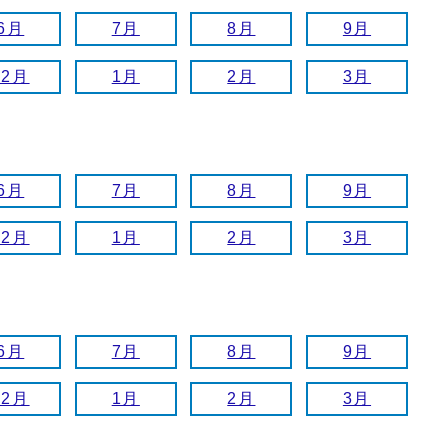
6月
7月
8月
9月
12月
1月
2月
3月
6月
7月
8月
9月
12月
1月
2月
3月
6月
7月
8月
9月
12月
1月
2月
3月