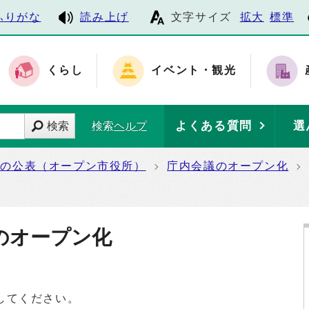
ふりがな
読み上げ
文字サイズ
拡大
標準
くらし
イベント・観光
よくある質問
選
検索
検索ヘルプ
報の公表（オープン市役所）
庁内会議のオープン化
のオープン化
してください。