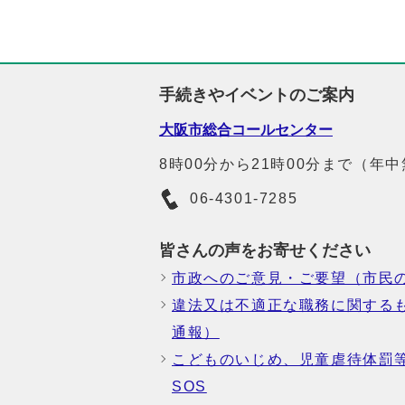
手続きやイベントのご案内
大阪市総合コールセンター
8時00分から21時00分まで（年
06-4301-7285
皆さんの声をお寄せください
市政へのご意見・ご要望（市民
違法又は不適正な職務に関する
通報）
こどものいじめ、児童虐待体罰
SOS