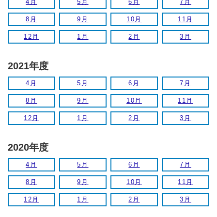
4月
5月
6月
7月
8月
9月
10月
11月
12月
1月
2月
3月
2021年度
4月
5月
6月
7月
8月
9月
10月
11月
12月
1月
2月
3月
2020年度
4月
5月
6月
7月
8月
9月
10月
11月
12月
1月
2月
3月