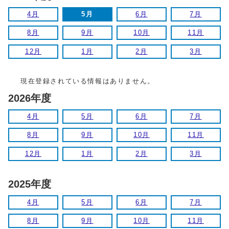
4月
5月
6月
7月
8月
9月
10月
11月
12月
1月
2月
3月
現在登録されている情報はありません。
2026年度
4月
5月
6月
7月
8月
9月
10月
11月
12月
1月
2月
3月
2025年度
4月
5月
6月
7月
8月
9月
10月
11月