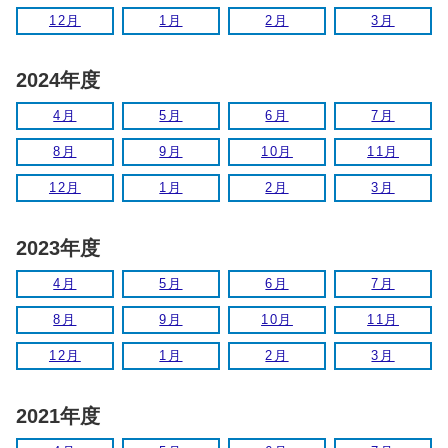
12月
1月
2月
3月
2024年度
4月
5月
6月
7月
8月
9月
10月
11月
12月
1月
2月
3月
2023年度
4月
5月
6月
7月
8月
9月
10月
11月
12月
1月
2月
3月
2021年度