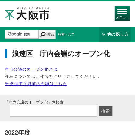
メニュー
検索
他の探し方
検索ヘルプ
浪速区 庁内会議のオープン化
庁内会議のオープン化とは
詳細については、件名をクリックしてください。
平成28年度以前の会議はこちら
「庁内会議のオープン化」内検索
2022年度