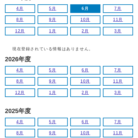
4月
5月
6月
7月
8月
9月
10月
11月
12月
1月
2月
3月
現在登録されている情報はありません。
2026年度
4月
5月
6月
7月
8月
9月
10月
11月
12月
1月
2月
3月
2025年度
4月
5月
6月
7月
8月
9月
10月
11月