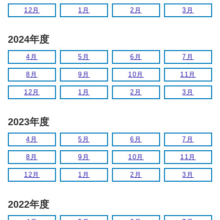
12月
1月
2月
3月
2024年度
4月
5月
6月
7月
8月
9月
10月
11月
12月
1月
2月
3月
2023年度
4月
5月
6月
7月
8月
9月
10月
11月
12月
1月
2月
3月
2022年度