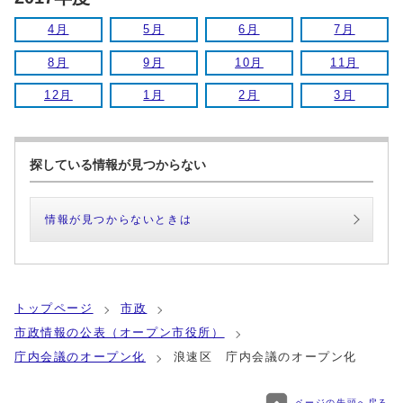
4月
5月
6月
7月
8月
9月
10月
11月
12月
1月
2月
3月
探している情報が見つからない
情報が見つからないときは
トップページ
市政
市政情報の公表（オープン市役所）
庁内会議のオープン化
浪速区 庁内会議のオープン化