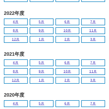
2022年度
4月
5月
6月
7月
8月
9月
10月
11月
12月
1月
2月
3月
2021年度
4月
5月
6月
7月
8月
9月
10月
11月
12月
1月
2月
3月
2020年度
4月
5月
6月
7月