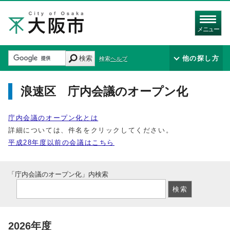
メニュー
検索
他の探し方
検索ヘルプ
浪速区 庁内会議のオープン化
庁内会議のオープン化とは
詳細については、件名をクリックしてください。
平成28年度以前の会議はこちら
「庁内会議のオープン化」内検索
2026年度