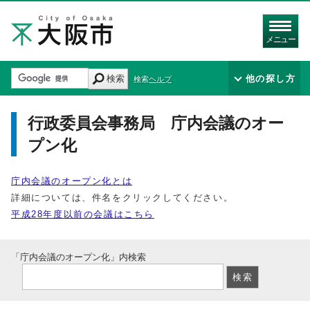
メニュー
検索
他の探し方
検索ヘルプ
行政委員会事務局 庁内会議のオー
プン化
庁内会議のオープン化とは
詳細については、件名をクリックしてください。
平成28年度以前の会議はこちら
「庁内会議のオープン化」内検索