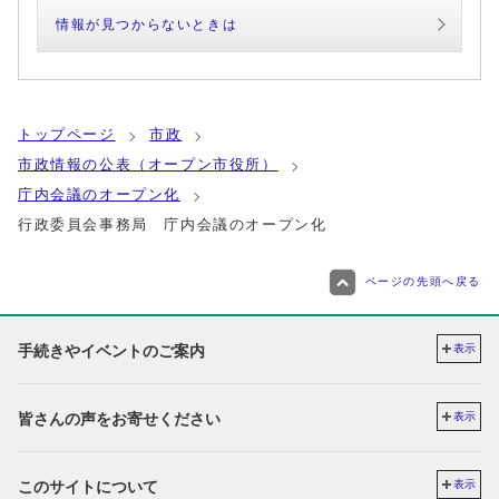
情報が見つからないときは
トップページ
市政
市政情報の公表（オープン市役所）
庁内会議のオープン化
行政委員会事務局 庁内会議のオープン化
ページの先頭へ戻る
手続きやイベントのご案内
表示
皆さんの声をお寄せください
表示
このサイトについて
表示