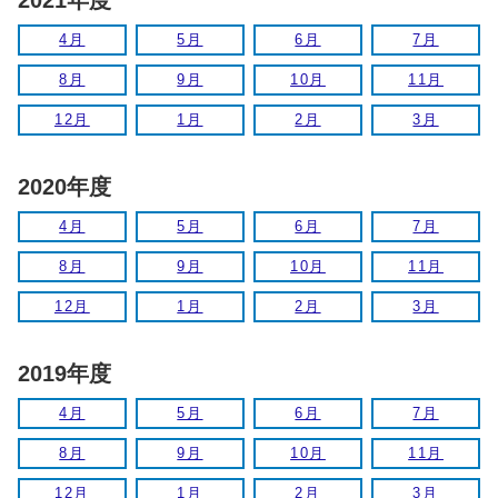
4月
5月
6月
7月
8月
9月
10月
11月
12月
1月
2月
3月
2020年度
4月
5月
6月
7月
8月
9月
10月
11月
12月
1月
2月
3月
2019年度
4月
5月
6月
7月
8月
9月
10月
11月
12月
1月
2月
3月