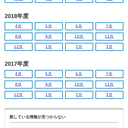
2018年度
4月
5月
6月
7月
8月
9月
10月
11月
12月
1月
2月
3月
2017年度
4月
5月
6月
7月
8月
9月
10月
11月
12月
1月
2月
3月
探している情報が見つからない