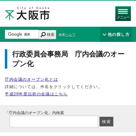
メニュー
検索
他の探し方
検索ヘルプ
行政委員会事務局 庁内会議のオー
プン化
庁内会議のオープン化とは
詳細については、件名をクリックしてください。
平成28年度以前の会議はこちら
「庁内会議のオープン化」内検索