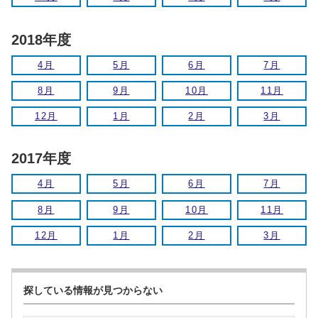
2018年度
4月
5月
6月
7月
8月
9月
10月
11月
12月
1月
2月
3月
2017年度
4月
5月
6月
7月
8月
9月
10月
11月
12月
1月
2月
3月
探している情報が見つからない