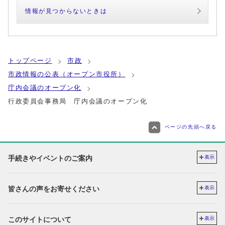
情報が見つからないときは
トップページ
市政
市政情報の公表（オープン市役所）
庁内会議のオープン化
行政委員会事務局 庁内会議のオープン化
ページの先頭へ戻る
手続きやイベントのご案内
表示
皆さんの声をお寄せください
表示
このサイトについて
表示