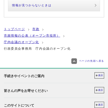
情報が見つからないときは
トップページ
市政
市政情報の公表（オープン市役所）
庁内会議のオープン化
行政委員会事務局 庁内会議のオープン化
ページの先頭へ戻る
手続きやイベントのご案内
表示
皆さんの声をお寄せください
表示
このサイトについて
表示