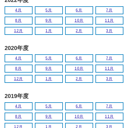
4月
5月
6月
7月
8月
9月
10月
11月
12月
1月
2月
3月
2020年度
4月
5月
6月
7月
8月
9月
10月
11月
12月
1月
2月
3月
2019年度
4月
5月
6月
7月
8月
9月
10月
11月
12月
1月
2月
3月