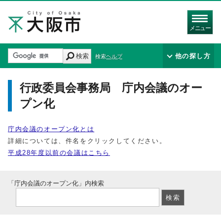
メニュー
検索
他の探し方
検索ヘルプ
行政委員会事務局 庁内会議のオー
プン化
庁内会議のオープン化とは
詳細については、件名をクリックしてください。
平成28年度以前の会議はこちら
「庁内会議のオープン化」内検索