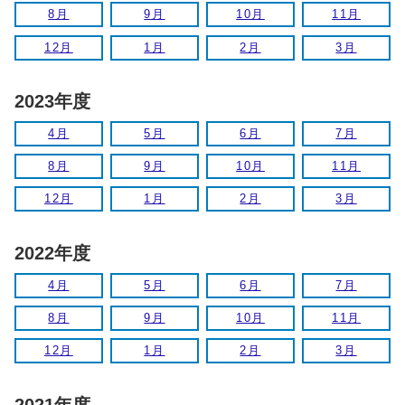
8月
9月
10月
11月
12月
1月
2月
3月
2023年度
4月
5月
6月
7月
8月
9月
10月
11月
12月
1月
2月
3月
2022年度
4月
5月
6月
7月
8月
9月
10月
11月
12月
1月
2月
3月
2021年度