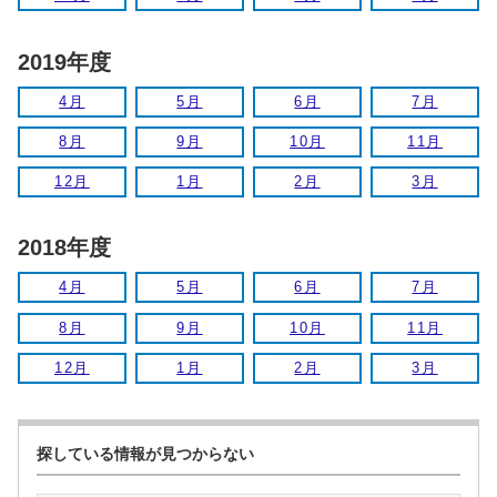
2019年度
4月
5月
6月
7月
8月
9月
10月
11月
12月
1月
2月
3月
2018年度
4月
5月
6月
7月
8月
9月
10月
11月
12月
1月
2月
3月
探している情報が見つからない