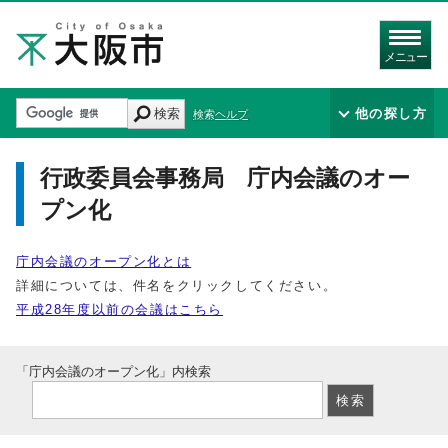
メニュー
検索
他の探し方
検索ヘルプ
行政委員会事務局 庁内会議のオー
プン化
庁内会議のオープン化とは
詳細については、件名をクリックしてください。
平成28年度以前の会議はこちら
「庁内会議のオープン化」内検索