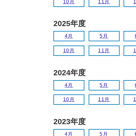
10月
11月
2025年度
4月
5月
10月
11月
2024年度
4月
5月
10月
11月
2023年度
4月
5月