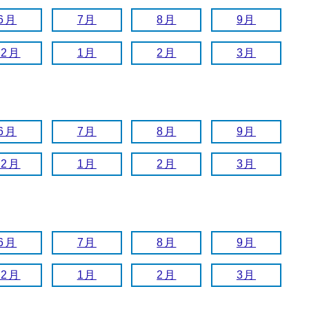
6月
7月
8月
9月
12月
1月
2月
3月
6月
7月
8月
9月
12月
1月
2月
3月
6月
7月
8月
9月
12月
1月
2月
3月