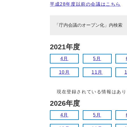
平成28年度以前の会議はこちら
「庁内会議のオープン化」内検索
2021年度
4月
5月
10月
11月
現在登録されている情報はあり
2026年度
4月
5月