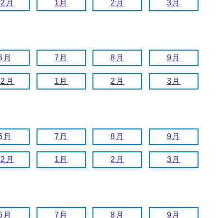
12月
1月
2月
3月
6月
7月
8月
9月
12月
1月
2月
3月
6月
7月
8月
9月
12月
1月
2月
3月
6月
7月
8月
9月