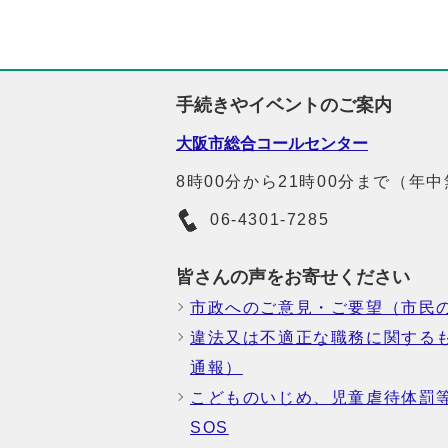
手続きやイベントのご案内
大阪市総合コールセンター
8時00分から21時00分まで（年
06-4301-7285
皆さんの声をお寄せください
市政へのご意見・ご要望（市民
違法又は不適正な職務に関する
通報）
こどものいじめ、児童虐待体罰
SOS