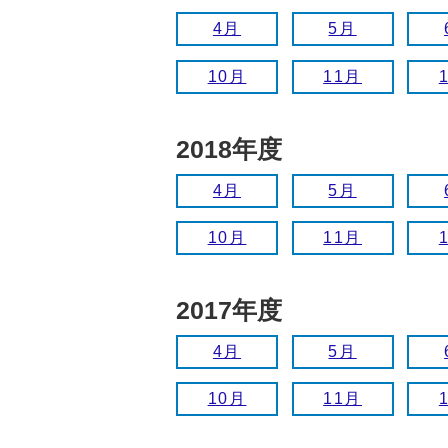
4月
5月
10月
11月
2018年度
4月
5月
10月
11月
2017年度
4月
5月
10月
11月