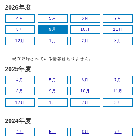
2026年度
4月
5月
6月
7月
8月
9月
10月
11月
12月
1月
2月
3月
現在登録されている情報はありません。
2025年度
4月
5月
6月
7月
8月
9月
10月
11月
12月
1月
2月
3月
2024年度
4月
5月
6月
7月