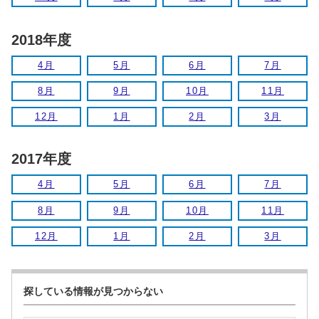
2018年度
4月
5月
6月
7月
8月
9月
10月
11月
12月
1月
2月
3月
2017年度
4月
5月
6月
7月
8月
9月
10月
11月
12月
1月
2月
3月
探している情報が見つからない