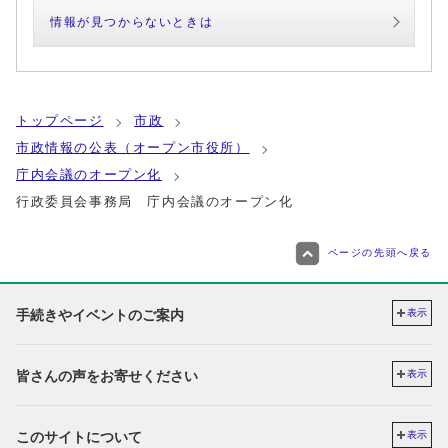
情報が見つからないときは
トップページ
市政
市政情報の公表（オープン市役所）
庁内会議のオープン化
行政委員会事務局 庁内会議のオープン化
ページの先頭へ戻る
手続きやイベントのご案内
表示
皆さんの声をお寄せください
表示
このサイトについて
表示