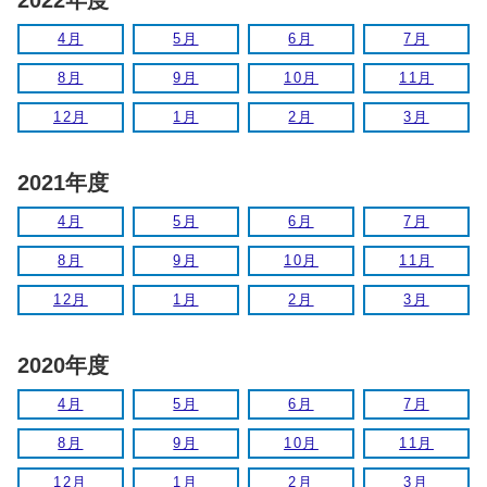
4月
5月
6月
7月
8月
9月
10月
11月
12月
1月
2月
3月
2021年度
4月
5月
6月
7月
8月
9月
10月
11月
12月
1月
2月
3月
2020年度
4月
5月
6月
7月
8月
9月
10月
11月
12月
1月
2月
3月