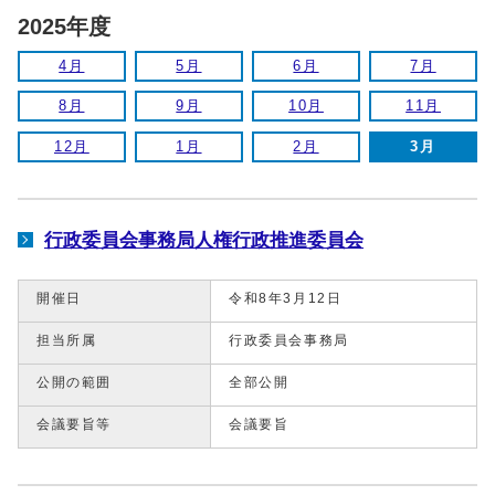
2025年度
4月
5月
6月
7月
8月
9月
10月
11月
12月
1月
2月
3月
行政委員会事務局人権行政推進委員会
開催日
令和8年3月12日
担当所属
行政委員会事務局
公開の範囲
全部公開
会議要旨等
会議要旨