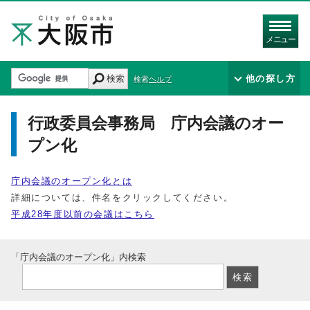
メニュー
検索
他の探し方
検索ヘルプ
行政委員会事務局 庁内会議のオー
プン化
庁内会議のオープン化とは
詳細については、件名をクリックしてください。
平成28年度以前の会議はこちら
「庁内会議のオープン化」内検索