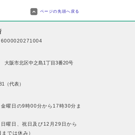
ページの先頭へ戻る
所
000020271004
201 大阪市北区中之島1丁目3番20号
8181（代表）
金曜日の9時00分から17時30分ま
日曜日、祝日及び12月29日から
日までは休み）