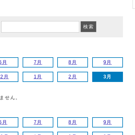
6月
7月
8月
9月
12月
1月
2月
3月
ません。
6月
7月
8月
9月