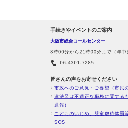
手続きやイベントのご案内
大阪市総合コールセンター
8時00分から21時00分まで（年
06-4301-7285
皆さんの声をお寄せください
市政へのご意見・ご要望（市民
違法又は不適正な職務に関する
通報）
こどものいじめ、児童虐待体罰
SOS