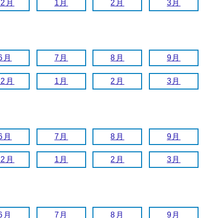
12月
1月
2月
3月
6月
7月
8月
9月
12月
1月
2月
3月
6月
7月
8月
9月
12月
1月
2月
3月
6月
7月
8月
9月