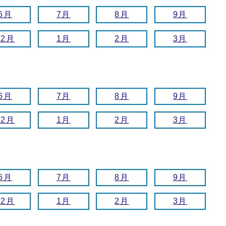
6月
7月
8月
9月
12月
1月
2月
3月
6月
7月
8月
9月
12月
1月
2月
3月
6月
7月
8月
9月
12月
1月
2月
3月