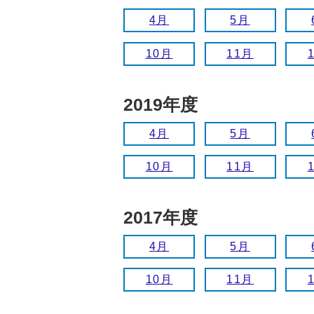
4月
5月
10月
11月
2019年度
4月
5月
10月
11月
2017年度
4月
5月
10月
11月