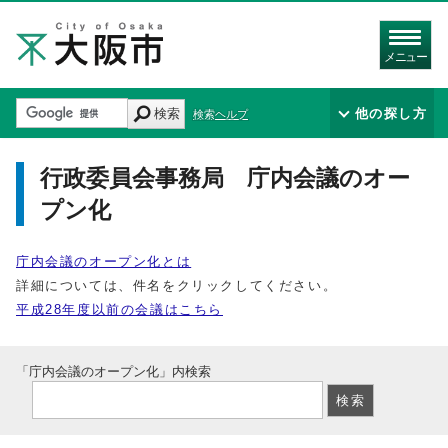
メニュー
検索
他の探し方
検索ヘルプ
行政委員会事務局 庁内会議のオー
プン化
庁内会議のオープン化とは
詳細については、件名をクリックしてください。
平成28年度以前の会議はこちら
「庁内会議のオープン化」内検索