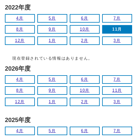
2022年度
4月
5月
6月
7月
8月
9月
10月
11月
12月
1月
2月
3月
現在登録されている情報はありません。
2026年度
4月
5月
6月
7月
8月
9月
10月
11月
12月
1月
2月
3月
2025年度
4月
5月
6月
7月