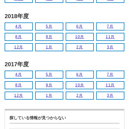
2018年度
4月
5月
6月
7月
8月
9月
10月
11月
12月
1月
2月
3月
2017年度
4月
5月
6月
7月
8月
9月
10月
11月
12月
1月
2月
3月
探している情報が見つからない