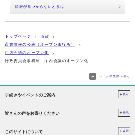
情報が見つからないときは
トップページ
市政
市政情報の公表（オープン市役所）
庁内会議のオープン化
行政委員会事務局 庁内会議のオープン化
ページの先頭へ戻る
手続きやイベントのご案内
表示
皆さんの声をお寄せください
表示
このサイトについて
表示