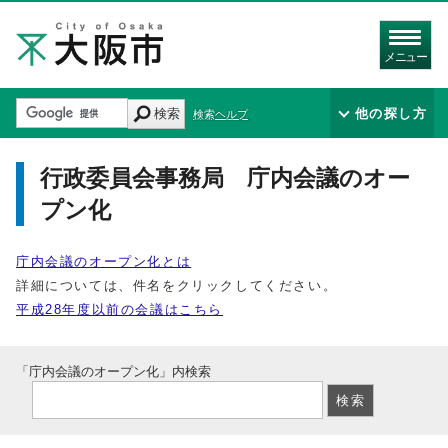
メニュー
検索
他の探し方
検索ヘルプ
行政委員会事務局 庁内会議のオー
プン化
庁内会議のオープン化とは
詳細については、件名をクリックしてください。
平成28年度以前の会議はこちら
「庁内会議のオープン化」内検索