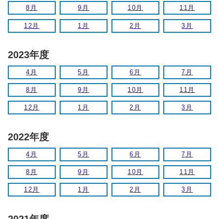
8月
9月
10月
11月
12月
1月
2月
3月
2023年度
4月
5月
6月
7月
8月
9月
10月
11月
12月
1月
2月
3月
2022年度
4月
5月
6月
7月
8月
9月
10月
11月
12月
1月
2月
3月
2021年度