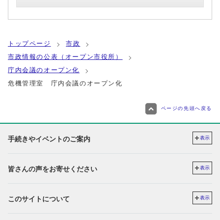
トップページ
市政
市政情報の公表（オープン市役所）
庁内会議のオープン化
危機管理室 庁内会議のオープン化
ページの先頭へ戻る
手続きやイベントのご案内
表示
皆さんの声をお寄せください
表示
このサイトについて
表示