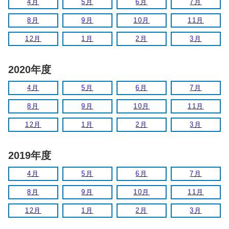
4月
5月
6月
7月
8月
9月
10月
11月
12月
1月
2月
3月
2020年度
4月
5月
6月
7月
8月
9月
10月
11月
12月
1月
2月
3月
2019年度
4月
5月
6月
7月
8月
9月
10月
11月
12月
1月
2月
3月