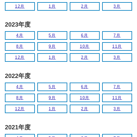
12月
1月
2月
3月
2023年度
4月
5月
6月
7月
8月
9月
10月
11月
12月
1月
2月
3月
2022年度
4月
5月
6月
7月
8月
9月
10月
11月
12月
1月
2月
3月
2021年度