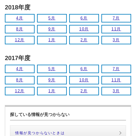
2018年度
4月
5月
6月
7月
8月
9月
10月
11月
12月
1月
2月
3月
2017年度
4月
5月
6月
7月
8月
9月
10月
11月
12月
1月
2月
3月
探している情報が見つからない
情報が見つからないときは