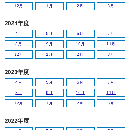
12月
1月
2月
3月
2024年度
4月
5月
6月
7月
8月
9月
10月
11月
12月
1月
2月
3月
2023年度
4月
5月
6月
7月
8月
9月
10月
11月
12月
1月
2月
3月
2022年度