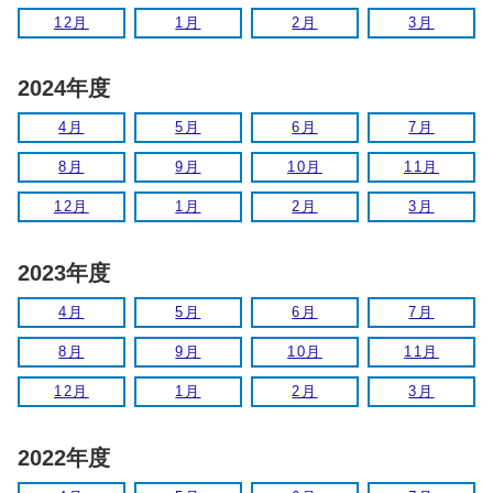
12月
1月
2月
3月
2024年度
4月
5月
6月
7月
8月
9月
10月
11月
12月
1月
2月
3月
2023年度
4月
5月
6月
7月
8月
9月
10月
11月
12月
1月
2月
3月
2022年度