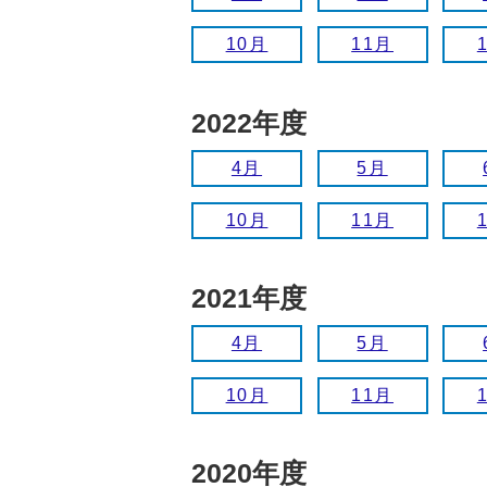
10月
11月
2022年度
4月
5月
10月
11月
2021年度
4月
5月
10月
11月
2020年度