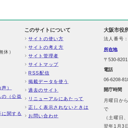
このサイトについて
大阪市役
サイトの使い方
法人番号：6
サイトの考え方
所在地
中無休）
サイト管理者
〒530-8
サイトマップ
電話
RSS配信
06-6208-
掲載データを使う
の声）
開庁時間
過去のサイト
もの（公益
リニューアルにあたって
月曜日から
正しく表示されないときは
で
等に関する
お問い合わせ
（土曜日、
翌年1月3