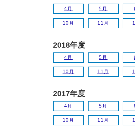
4月
5月
10月
11月
2018年度
4月
5月
10月
11月
2017年度
4月
5月
10月
11月