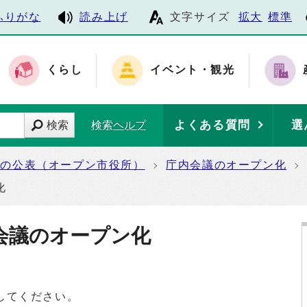
ふりがな
読み上げ
文字サイズ
拡大
標準
くらし
イベント・観光
よくある質問
選
検索
検索ヘルプ
報の公表（オープン市役所）
庁内会議のオープン化
化
会議のオープン化
してください。