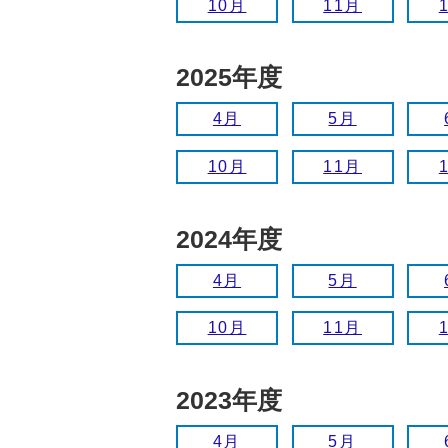
10月
11月
2025年度
4月
5月
10月
11月
2024年度
4月
5月
10月
11月
2023年度
4月
5月