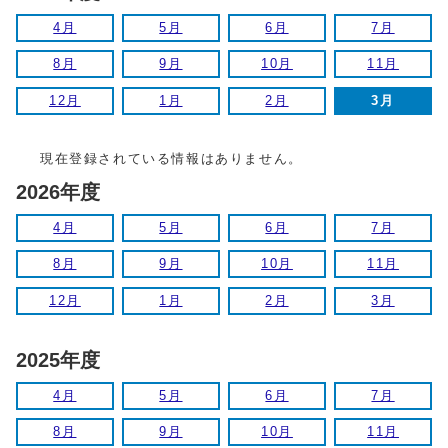
4月
5月
6月
7月
8月
9月
10月
11月
12月
1月
2月
3月
現在登録されている情報はありません。
2026年度
4月
5月
6月
7月
8月
9月
10月
11月
12月
1月
2月
3月
2025年度
4月
5月
6月
7月
8月
9月
10月
11月