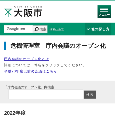
メニュー
検索
他の探し方
検索ヘルプ
危機管理室 庁内会議のオープン化
庁内会議のオープン化とは
詳細については、件名をクリックしてください。
平成28年度以前の会議はこちら
「庁内会議のオープン化」内検索
2022年度