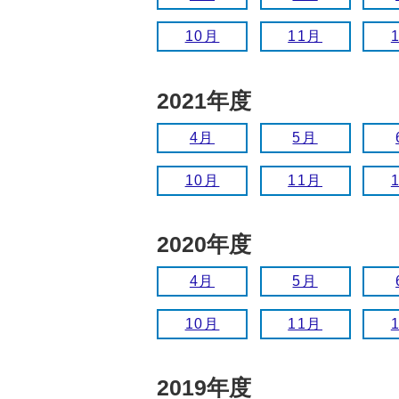
10月
11月
2021年度
4月
5月
10月
11月
2020年度
4月
5月
10月
11月
2019年度