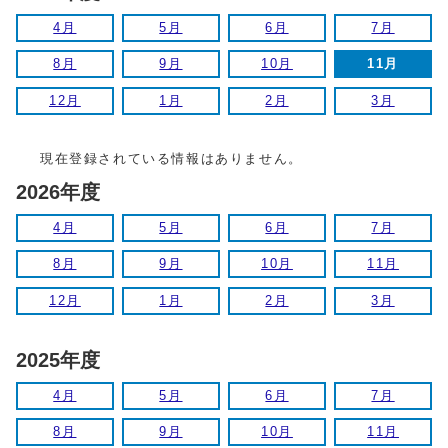
4月
5月
6月
7月
8月
9月
10月
11月
12月
1月
2月
3月
現在登録されている情報はありません。
2026年度
4月
5月
6月
7月
8月
9月
10月
11月
12月
1月
2月
3月
2025年度
4月
5月
6月
7月
8月
9月
10月
11月