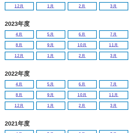
12月
1月
2月
3月
2023年度
4月
5月
6月
7月
8月
9月
10月
11月
12月
1月
2月
3月
2022年度
4月
5月
6月
7月
8月
9月
10月
11月
12月
1月
2月
3月
2021年度