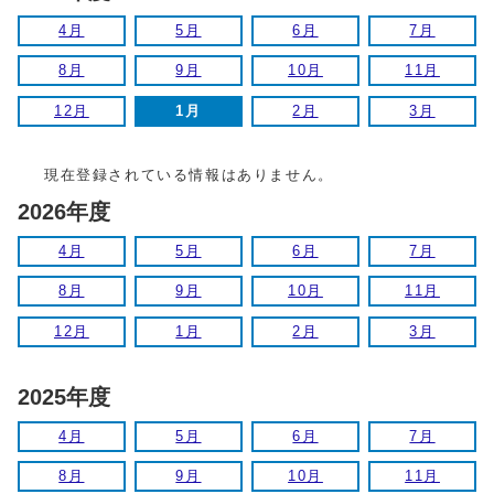
4月
5月
6月
7月
8月
9月
10月
11月
12月
1月
2月
3月
現在登録されている情報はありません。
2026年度
4月
5月
6月
7月
8月
9月
10月
11月
12月
1月
2月
3月
2025年度
4月
5月
6月
7月
8月
9月
10月
11月