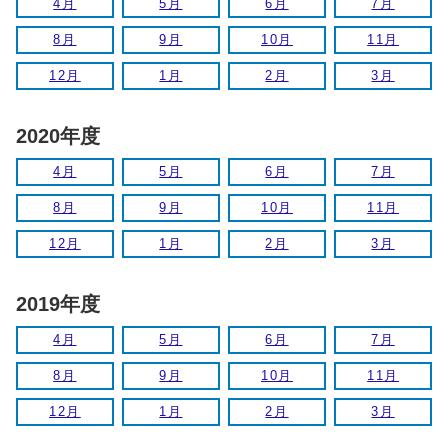
4月
5月
6月
7月
8月
9月
10月
11月
12月
1月
2月
3月
2020年度
4月
5月
6月
7月
8月
9月
10月
11月
12月
1月
2月
3月
2019年度
4月
5月
6月
7月
8月
9月
10月
11月
12月
1月
2月
3月