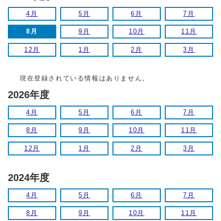
4月
5月
6月
7月
8月
9月
10月
11月
12月
1月
2月
3月
現在登録されている情報はありません。
2026年度
4月
5月
6月
7月
8月
9月
10月
11月
12月
1月
2月
3月
2024年度
4月
5月
6月
7月
8月
9月
10月
11月