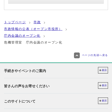
トップページ
市政
市政情報の公表（オープン市役所）
庁内会議のオープン化
危機管理室 庁内会議のオープン化
ページの先頭へ戻る
手続きやイベントのご案内
表示
皆さんの声をお寄せください
表示
このサイトについて
表示