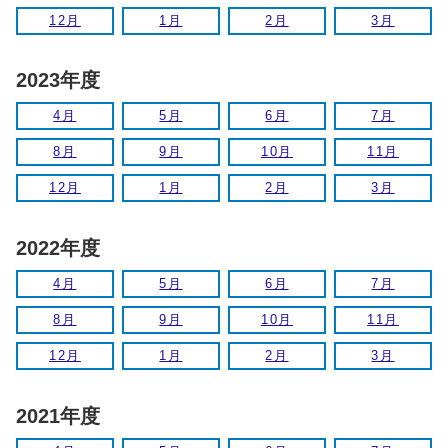
12月
1月
2月
3月
2023年度
4月
5月
6月
7月
8月
9月
10月
11月
12月
1月
2月
3月
2022年度
4月
5月
6月
7月
8月
9月
10月
11月
12月
1月
2月
3月
2021年度