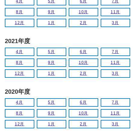
4月
5月
6月
7月
8月
9月
10月
11月
12月
1月
2月
3月
2021年度
4月
5月
6月
7月
8月
9月
10月
11月
12月
1月
2月
3月
2020年度
4月
5月
6月
7月
8月
9月
10月
11月
12月
1月
2月
3月