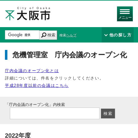
メニュー
検索
他の探し方
検索ヘルプ
危機管理室 庁内会議のオープン化
庁内会議のオープン化とは
詳細については、件名をクリックしてください。
平成28年度以前の会議はこちら
「庁内会議のオープン化」内検索
2022年度