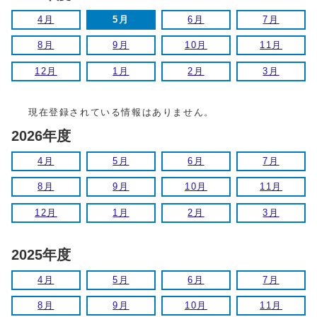
4月
5月
6月
7月
8月
9月
10月
11月
12月
1月
2月
3月
現在登録されている情報はありません。
2026年度
4月
5月
6月
7月
8月
9月
10月
11月
12月
1月
2月
3月
2025年度
4月
5月
6月
7月
8月
9月
10月
11月