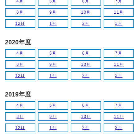
4月
5月
6月
7月
8月
9月
10月
11月
12月
1月
2月
3月
2020年度
4月
5月
6月
7月
8月
9月
10月
11月
12月
1月
2月
3月
2019年度
4月
5月
6月
7月
8月
9月
10月
11月
12月
1月
2月
3月