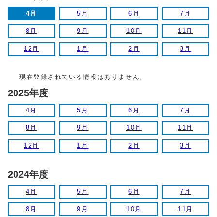
4月
5月
6月
7月
8月
9月
10月
11月
12月
1月
2月
3月
現在登録されている情報はありません。
2025年度
4月
5月
6月
7月
8月
9月
10月
11月
12月
1月
2月
3月
2024年度
4月
5月
6月
7月
8月
9月
10月
11月