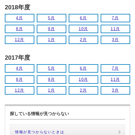
2018年度
4月
5月
6月
7月
8月
9月
10月
11月
12月
1月
2月
3月
2017年度
4月
5月
6月
7月
8月
9月
10月
11月
12月
1月
2月
3月
探している情報が見つからない
情報が見つからないときは