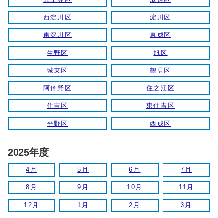
西淀川区
淀川区
東淀川区
東成区
生野区
旭区
城東区
鶴見区
阿倍野区
住之江区
住吉区
東住吉区
平野区
西成区
2025年度
4月
5月
6月
7月
8月
9月
10月
11月
12月
1月
2月
3月