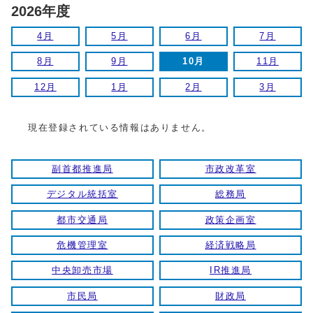
2026年度
4月
5月
6月
7月
8月
9月
10月
11月
12月
1月
2月
3月
現在登録されている情報はありません。
副首都推進局
市政改革室
デジタル統括室
総務局
都市交通局
政策企画室
危機管理室
経済戦略局
中央卸売市場
IR推進局
市民局
財政局