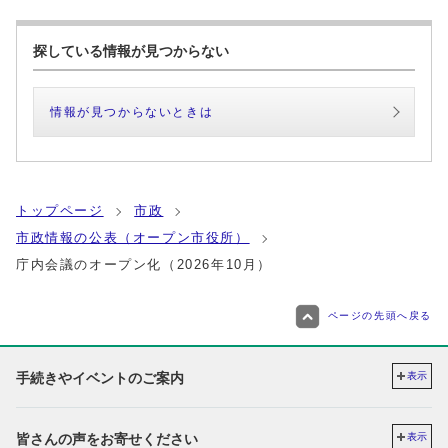
探している情報が見つからない
情報が見つからないときは
トップページ
市政
市政情報の公表（オープン市役所）
庁内会議のオープン化（2026年10月）
ページの先頭へ戻る
手続きやイベントのご案内
表示
皆さんの声をお寄せください
表示