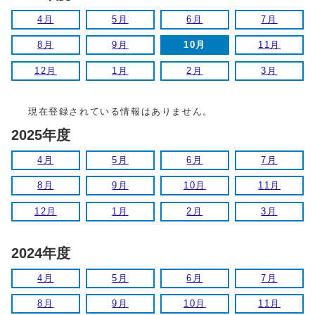
4月
5月
6月
7月
8月
9月
10月
11月
12月
1月
2月
3月
現在登録されている情報はありません。
2025年度
4月
5月
6月
7月
8月
9月
10月
11月
12月
1月
2月
3月
2024年度
4月
5月
6月
7月
8月
9月
10月
11月