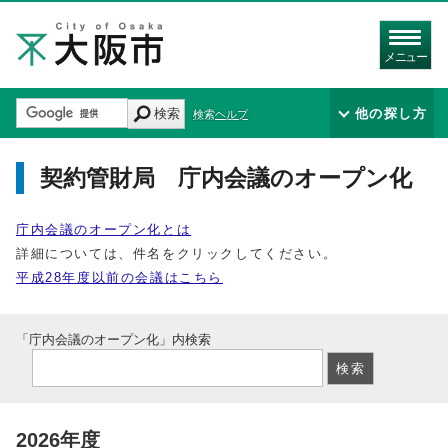
メニュー
検索
他の探し方
検索ヘルプ
契約管財局 庁内会議のオープン化
庁内会議のオープン化とは
詳細については、件名をクリックしてください。
平成28年度以前の会議はこちら
「庁内会議のオープン化」内検索
2026年度